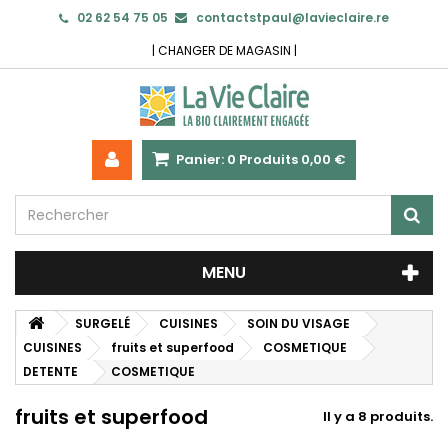
02 62 54 75 05
contactstpaul@lavieclaire.re
|
CHANGER DE MAGASIN
|
Panier:
0
Produits
0,00 €
MENU
SURGELÉ
CUISINES
SOIN DU VISAGE
CUISINES
fruits et superfood
COSMETIQUE
DETENTE
COSMETIQUE
fruits et superfood
Il y a 8 produits.