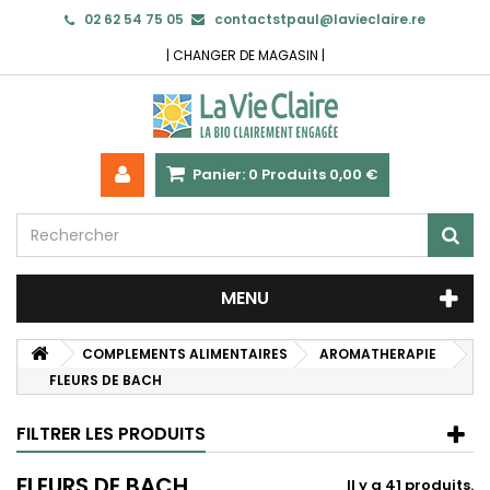
02 62 54 75 05
contactstpaul@lavieclaire.re
|
CHANGER DE MAGASIN
|
Panier:
0
Produits
0,00 €
MENU
COMPLEMENTS ALIMENTAIRES
AROMATHERAPIE
FLEURS DE BACH
FILTRER LES PRODUITS
FLEURS DE BACH
Il y a 41 produits.