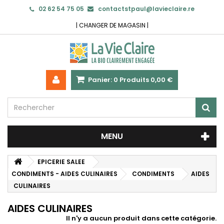
02 62 54 75 05
contactstpaul@lavieclaire.re
|
CHANGER DE MAGASIN
|
Panier:
0
Produits
0,00 €
MENU
EPICERIE SALEE
CONDIMENTS - AIDES CULINAIRES
CONDIMENTS
AIDES
CULINAIRES
AIDES CULINAIRES
Il n'y a aucun produit dans cette catégorie.