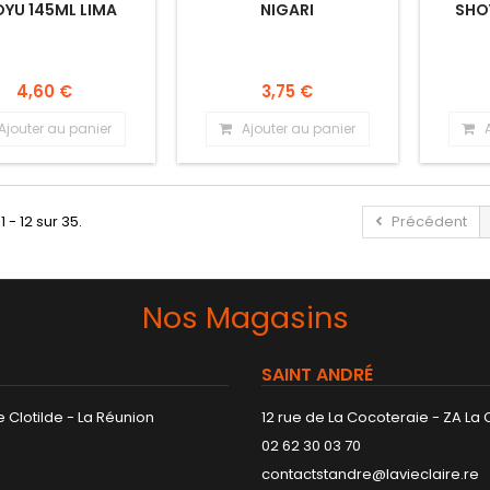
YU 145ML LIMA
NIGARI
SHO
4,60 €
3,75 €
Ajouter au panier
Ajouter au panier
1 - 12 sur 35.
Précédent
Nos Magasins
SAINT ANDRÉ
 Clotilde - La Réunion
12 rue de La Cocoteraie - ZA La
02 62 30 03 70
contactstandre@lavieclaire.re