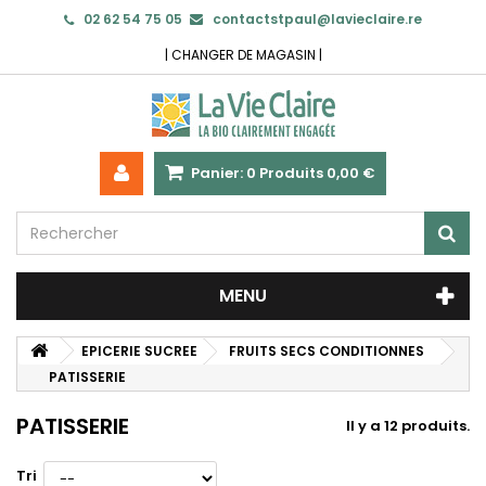
02 62 54 75 05
contactstpaul@lavieclaire.re
|
CHANGER DE MAGASIN
|
Panier:
0
Produits
0,00 €
MENU
EPICERIE SUCREE
FRUITS SECS CONDITIONNES
PATISSERIE
PATISSERIE
Il y a 12 produits.
Tri