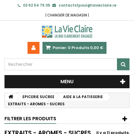
02 62 54 75 05
contactstpaul@lavieclaire.re
|
CHANGER DE MAGASIN
|
Panier:
0
Produits
0,00 €
MENU
EPICERIE SUCREE
AIDE A LA PATISSERIE
EXTRAITS - AROMES - SUCRES
FILTRER LES PRODUITS
EXTRAITS - AROMES - SUCRES
Il y a 11 produits.