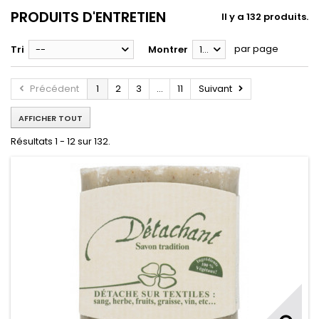
PRODUITS D'ENTRETIEN
Il y a 132 produits.
par page
Tri
--
Montrer
12
Précédent
1
2
3
...
11
Suivant
AFFICHER TOUT
Résultats 1 - 12 sur 132.