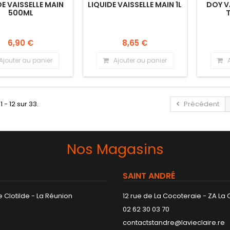
DE VAISSELLE MAIN
LIQUIDE VAISSELLE MAIN 1L
DOY V
500ML
6,90 €
8,65 €
Ajouter au panier
Ajouter au panier
1 - 12 sur 33.
Précédent
Nos Magasins
SAINT ANDRÉ
 Clotilde - La Réunion
12 rue de La Cocoteraie - ZA La
02 62 30 03 70
contactstandre@lavieclaire.re