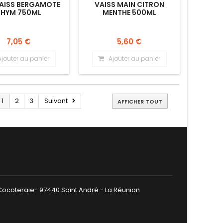
AISS BERGAMOTE
VAISS MAIN CITRON
THYM 750ML
MENTHE 500ML
7,05 €
5,60 €
Ajouter au panier
Ajouter au panier
1
2
3
Suivant
AFFICHER TOUT
 Cocoteraie- 97440 Saint André - La Réunion