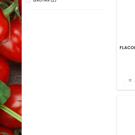
LERUTAN
(2)
FLACON