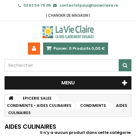
02 62 54 75 05
contactstpaul@lavieclaire.re
|
CHANGER DE MAGASIN
|
Panier:
0
Produits
0,00 €
MENU
EPICERIE SALEE
CONDIMENTS - AIDES CULINAIRES
CONDIMENTS
AIDES
CULINAIRES
AIDES CULINAIRES
Il n'y a aucun produit dans cette catégorie.