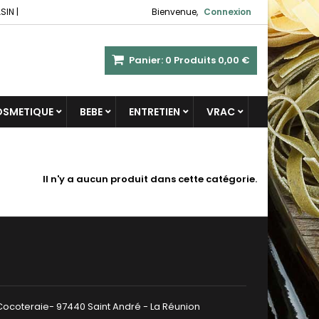
SIN
|
Bienvenue,
Connexion
Panier:
0
Produits
0,00 €
COSMETIQUE
BEBE
ENTRETIEN
VRAC
Il n'y a aucun produit dans cette catégorie.
 Cocoteraie- 97440 Saint André - La Réunion