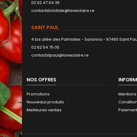
02 62 47 04 36
contactstclotilde@lavieclaire.re
SAINT PAUL
4 bis allée des Palmistes - Savanna - 97460 Saint Pau
02 62 54 75 05
contactstpaul@lavieclaire.re
NOS OFFRES
INFORM
Promotions
Mentions
Nouveaux produits
Conditio
Meilleures ventes
Paiement