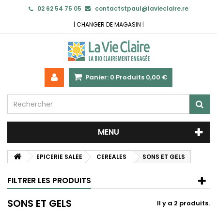
02 62 54 75 05
contactstpaul@lavieclaire.re
|
CHANGER DE MAGASIN
|
Panier:
0
Produits
0,00 €
MENU
EPICERIE SALEE
CEREALES
SONS ET GELS
FILTRER LES PRODUITS
SONS ET GELS
Il y a 2 produits.