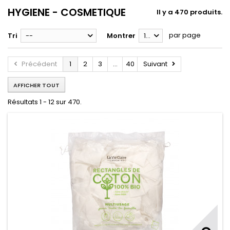
HYGIENE - COSMETIQUE
Il y a 470 produits.
par page
Tri
--
Montrer
12
Précédent
1
2
3
...
40
Suivant
AFFICHER TOUT
Résultats 1 - 12 sur 470.