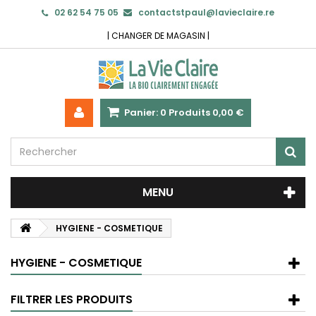
02 62 54 75 05
contactstpaul@lavieclaire.re
|
CHANGER DE MAGASIN
|
Panier:
0
Produits
0,00 €
MENU
HYGIENE - COSMETIQUE
HYGIENE - COSMETIQUE
FILTRER LES PRODUITS