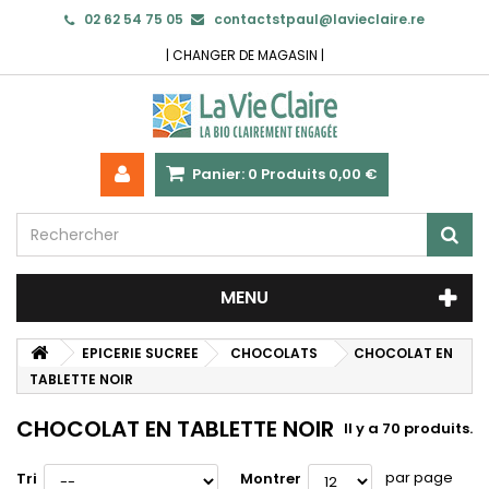
02 62 54 75 05
contactstpaul@lavieclaire.re
|
CHANGER DE MAGASIN
|
Panier:
0
Produits
0,00 €
MENU
EPICERIE SUCREE
CHOCOLATS
CHOCOLAT EN
TABLETTE NOIR
CHOCOLAT EN TABLETTE NOIR
Il y a 70 produits.
par page
Tri
Montrer