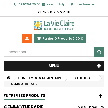
02 62 54 75 05
contactstpaul@lavieclaire.re
|
CHANGER DE MAGASIN
|
Panier:
0
Produits
0,00 €
MENU
COMPLEMENTS ALIMENTAIRES
PHYTOTHERAPIE
GEMMOTHERAPIE
FILTRER LES PRODUITS
GEMMOTHERAPIE
Il y a 99 produits.