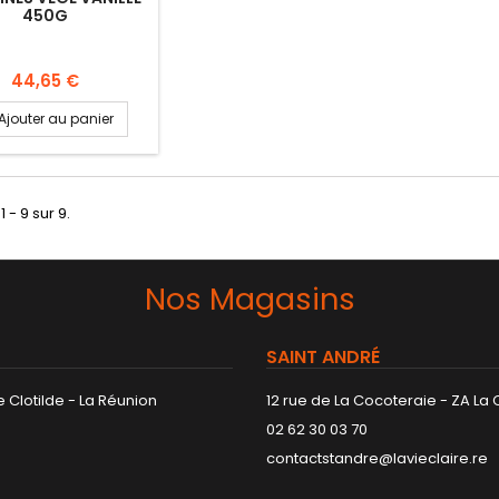
450G
44,65 €
Ajouter au panier
1 - 9 sur 9.
Nos Magasins
SAINT ANDRÉ
 Clotilde - La Réunion
12 rue de La Cocoteraie - ZA La
02 62 30 03 70
contactstandre@lavieclaire.re