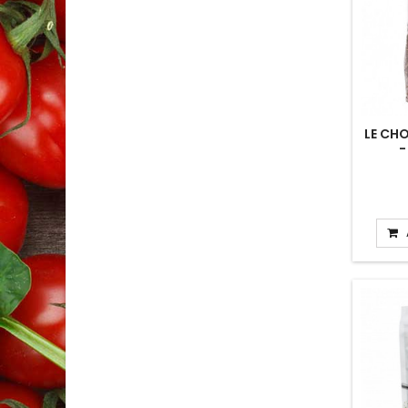
LE CH
-