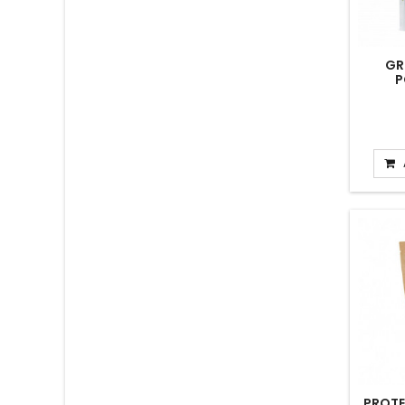
GR
P
PROTE