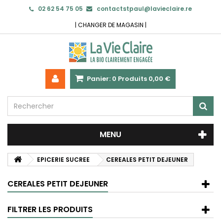
02 62 54 75 05
contactstpaul@lavieclaire.re
|
CHANGER DE MAGASIN
|
Panier:
0
Produits
0,00 €
MENU
EPICERIE SUCREE
CEREALES PETIT DEJEUNER
CEREALES PETIT DEJEUNER
FILTRER LES PRODUITS