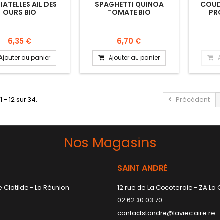
IATELLES AIL DES
SPAGHETTI QUINOA
COUD
OURS BIO
TOMATE BIO
PR
6,35 €
6,70 €
Ajouter au panier
Ajouter au panier
1 - 12 sur 34.
Précédent
Nos Magasins
SAINT ANDRÉ
 Clotilde - La Réunion
12 rue de La Cocoteraie - ZA La
02 62 30 03 70
contactstandre@lavieclaire.re