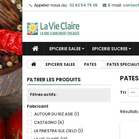
Appelez-nous au :
02 62 54 75 05
E-mail:
contact
EPICERIE SALEE
EPICERIE SUCREE
EPICERIE SALEE
PATES
PATES SPECIALI
PATES
FILTRER LES PRODUITS
Tri
--
Filtres actifs :
Fabricant
Résultats 
AUTOUR DU RIZ ASIE
(1)
CASTAGNO
(6)
LA FINESTRA SUL CIELO
(1)