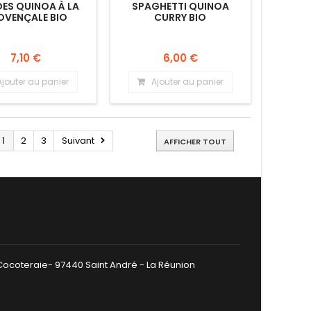
ES QUINOA À LA
SPAGHETTI QUINOA
OVENÇALE BIO
CURRY BIO
7,10 €
6,00 €
Ajouter au panier
Ajouter au panier
1
2
3
Suivant
AFFICHER TOUT
 Cocoteraie- 97440 Saint André - La Réunion