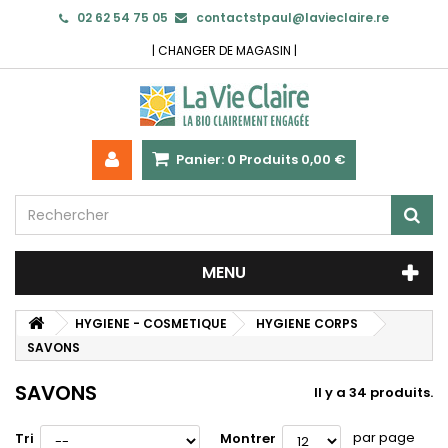
02 62 54 75 05
contactstpaul@lavieclaire.re
|
CHANGER DE MAGASIN
|
Panier:
0
Produits
0,00 €
MENU
HYGIENE - COSMETIQUE
HYGIENE CORPS
SAVONS
SAVONS
Il y a 34 produits.
par page
Tri
Montrer