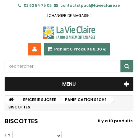
02 62 54 75 05
contactstpaul@lavieclaire.re
|
CHANGER DE MAGASIN
|
Panier:
0
Produits
0,00 €
MENU
EPICERIE SUCREE
PANIFICATION SECHE
BISCOTTES
BISCOTTES
Il y a 10 produits.
Tri