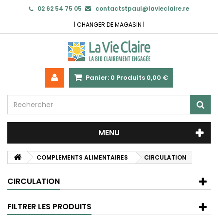
02 62 54 75 05
contactstpaul@lavieclaire.re
|
CHANGER DE MAGASIN
|
Panier:
0
Produits
0,00 €
MENU
COMPLEMENTS ALIMENTAIRES
CIRCULATION
CIRCULATION
FILTRER LES PRODUITS