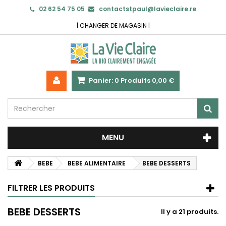
02 62 54 75 05
contactstpaul@lavieclaire.re
|
CHANGER DE MAGASIN
|
Panier:
0
Produits
0,00 €
MENU
BEBE
BEBE ALIMENTAIRE
BEBE DESSERTS
FILTRER LES PRODUITS
BEBE DESSERTS
Il y a 21 produits.