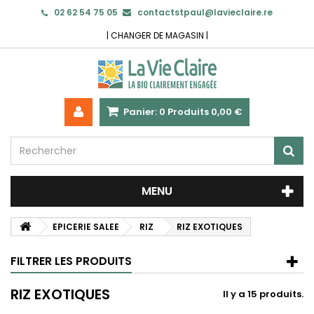
02 62 54 75 05
contactstpaul@lavieclaire.re
|
CHANGER DE MAGASIN
|
Panier:
0
Produits
0,00 €
MENU
EPICERIE SALEE
RIZ
RIZ EXOTIQUES
FILTRER LES PRODUITS
RIZ EXOTIQUES
Il y a 15 produits.