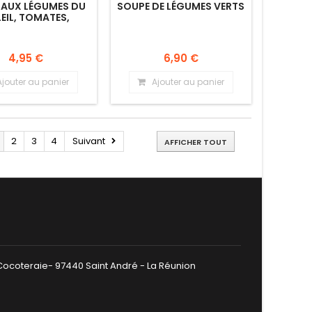
 AUX LÉGUMES DU
SOUPE DE LÉGUMES VERTS
EIL, TOMATES,
ES, COURGETTES,
ONS, POIVRONS
GES, HARICOTS
4,95 €
6,90 €
RTS BASILIC.
Ajouter au panier
Ajouter au panier
2
3
4
Suivant
AFFICHER TOUT
 Cocoteraie- 97440 Saint André - La Réunion