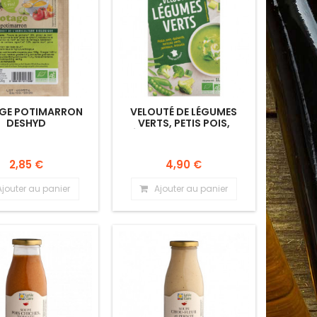
GE POTIMARRON
VELOUTÉ DE LÉGUMES
DESHYD
VERTS, PETIS POIS,
ÉPINARDS, HARICOTS
VERTS, POIREAUX,
BROCOLIS.
2,85 €
4,90 €
Ajouter au panier
Ajouter au panier