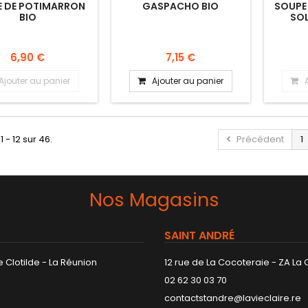
E DE POTIMARRON
GASPACHO BIO
SOUPE
BIO
SOL
CAROTT
OIGN
ROU
6,90 €
7,15 €
VE
Ajouter au panier
Ajouter au panier
1 - 12 sur 46.
Précédent
1
Nos Magasins
SAINT ANDRÉ
 Clotilde - La Réunion
12 rue de La Cocoteraie - ZA La
02 62 30 03 70
contactstandre@lavieclaire.re