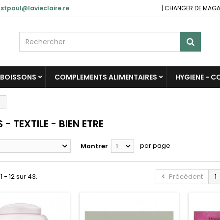
stpaul@lavieclaire.re
|
CHANGER DE MAGA
BOISSONS
COMPLEMENTS ALIMENTAIRES
HYGIENE - 
E
 - TEXTILE - BIEN ETRE
par page
Montrer
12
1 - 12 sur 43.
Précédent
1