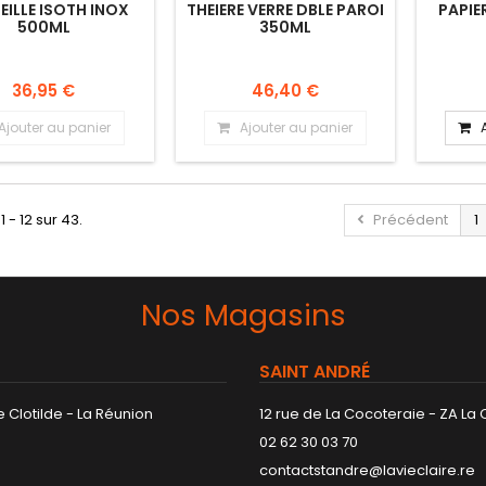
EILLE ISOTH INOX
THEIERE VERRE DBLE PAROI
PAPIE
500ML
350ML
36,95 €
46,40 €
Ajouter au panier
Ajouter au panier
1 - 12 sur 43.
Précédent
1
Nos Magasins
SAINT ANDRÉ
 Clotilde - La Réunion
12 rue de La Cocoteraie - ZA La
02 62 30 03 70
contactstandre@lavieclaire.re