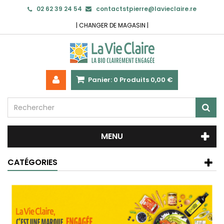
02 62 39 24 54
contactstpierre@lavieclaire.re
|
CHANGER DE MAGASIN
|
Panier:
0
Produits
0,00 €
MENU
CATÉGORIES