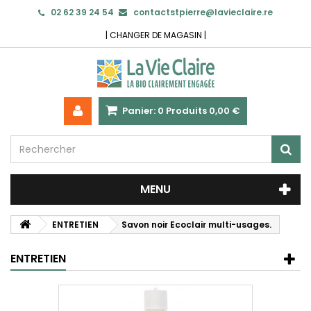
02 62 39 24 54
contactstpierre@lavieclaire.re
|
CHANGER DE MAGASIN
|
Panier:
0
Produits
0,00 €
MENU
ENTRETIEN
Savon noir Ecoclair multi-usages.
ENTRETIEN