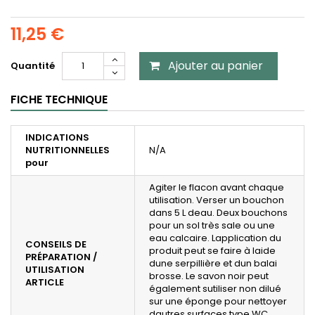
11,25 €
Ajouter au panier
Quantité
FICHE TECHNIQUE
INDICATIONS
NUTRITIONNELLES
N/A
pour
Agiter le flacon avant chaque
utilisation. Verser un bouchon
dans 5 L deau. Deux bouchons
pour un sol très sale ou une
eau calcaire. Lapplication du
CONSEILS DE
produit peut se faire à laide
PRÉPARATION /
dune serpillière et dun balai
UTILISATION
brosse. Le savon noir peut
ARTICLE
également sutiliser non dilué
sur une éponge pour nettoyer
dautres surfaces type WC,