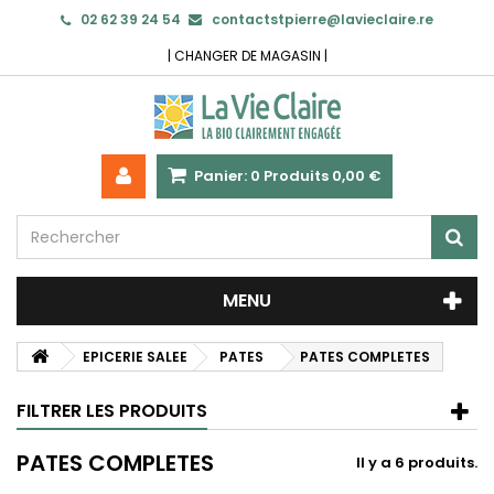
02 62 39 24 54
contactstpierre@lavieclaire.re
|
CHANGER DE MAGASIN
|
Panier:
0
Produits
0,00 €
MENU
EPICERIE SALEE
PATES
PATES COMPLETES
FILTRER LES PRODUITS
PATES COMPLETES
Il y a 6 produits.