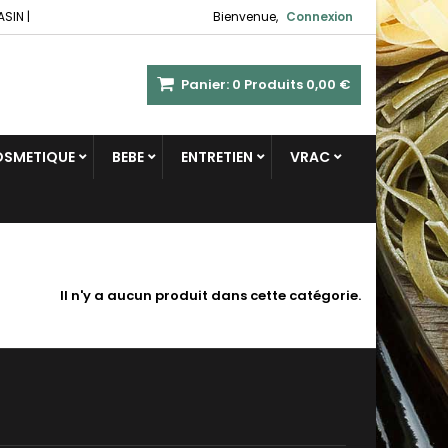
ASIN
|
Bienvenue,
Connexion
Panier:
0
Produits
0,00 €
COSMETIQUE
BEBE
ENTRETIEN
VRAC
Il n'y a aucun produit dans cette catégorie.