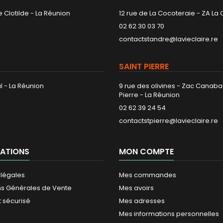
 Clotilde - La Réunion
12 rue de La Cocoteraie - ZA La
02 62 30 03 70
contactstandre@lavieclaire.re
SAINT PIERRE
l - La Réunion
9 rue des olivines - Zac Canaba
Pierre - La Réunion
02 62 39 24 54
contactstpierre@lavieclaire.re
ATIONS
MON COMPTE
 légales
Mes commandes
ns Générales de Vente
Mes avoirs
 sécurisé
Mes adresses
Mes informations personnelles