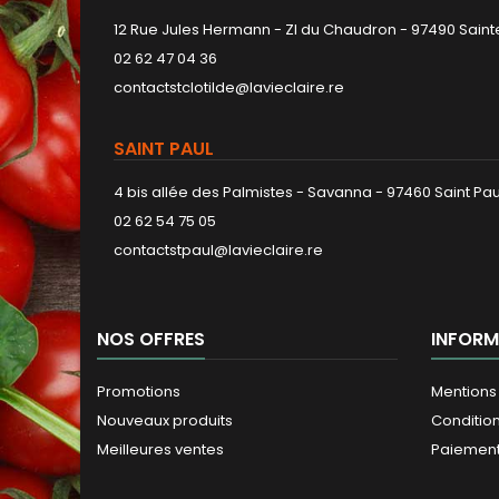
12 Rue Jules Hermann - ZI du Chaudron - 97490 Sainte
02 62 47 04 36
contactstclotilde@lavieclaire.re
SAINT PAUL
4 bis allée des Palmistes - Savanna - 97460 Saint Pau
02 62 54 75 05
contactstpaul@lavieclaire.re
NOS OFFRES
INFORM
Promotions
Mentions
Nouveaux produits
Conditio
Meilleures ventes
Paiement