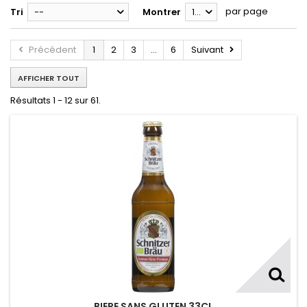
par page
Tri
--
Montrer
12
Précédent
1
2
3
...
6
Suivant
AFFICHER TOUT
Résultats 1 - 12 sur 61.
BIERE SANS GLUTEN 33CL