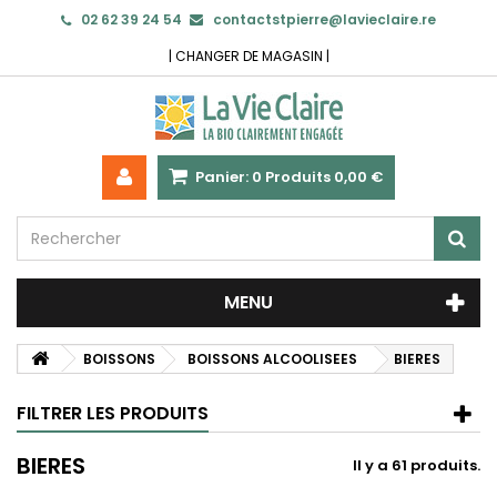
02 62 39 24 54
contactstpierre@lavieclaire.re
|
CHANGER DE MAGASIN
|
Panier:
0
Produits
0,00 €
MENU
BOISSONS
BOISSONS ALCOOLISEES
BIERES
FILTRER LES PRODUITS
BIERES
Il y a 61 produits.