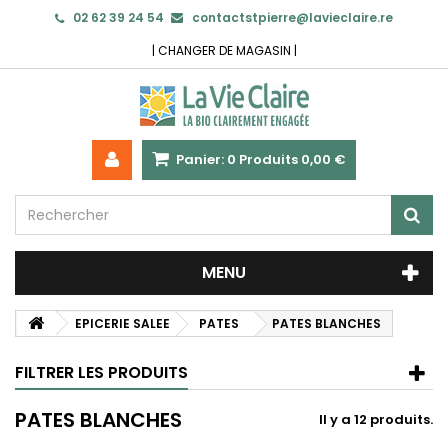
02 62 39 24 54
contactstpierre@lavieclaire.re
|
CHANGER DE MAGASIN
|
Panier:
0
Produits
0,00 €
MENU
EPICERIE SALEE
PATES
PATES BLANCHES
FILTRER LES PRODUITS
PATES BLANCHES
Il y a 12 produits.