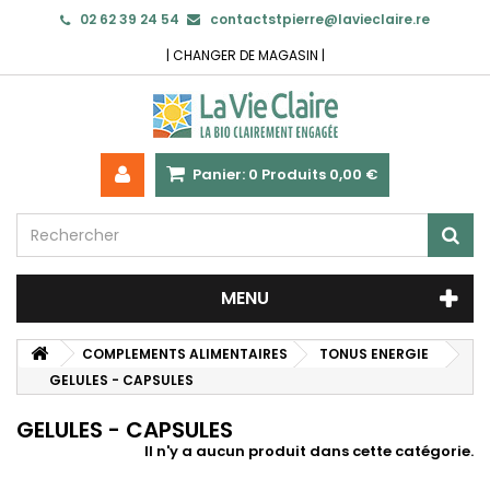
02 62 39 24 54
contactstpierre@lavieclaire.re
|
CHANGER DE MAGASIN
|
Panier:
0
Produits
0,00 €
MENU
COMPLEMENTS ALIMENTAIRES
TONUS ENERGIE
GELULES - CAPSULES
GELULES - CAPSULES
Il n'y a aucun produit dans cette catégorie.