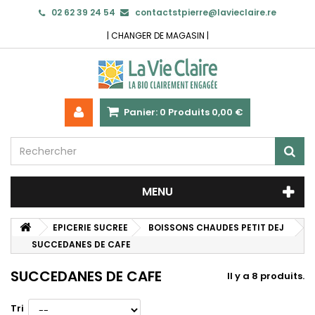
02 62 39 24 54
contactstpierre@lavieclaire.re
|
CHANGER DE MAGASIN
|
Panier:
0
Produits
0,00 €
MENU
EPICERIE SUCREE
BOISSONS CHAUDES PETIT DEJ
SUCCEDANES DE CAFE
SUCCEDANES DE CAFE
Il y a 8 produits.
Tri