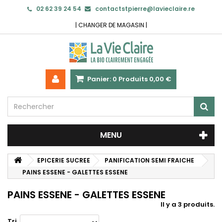
02 62 39 24 54
contactstpierre@lavieclaire.re
|
CHANGER DE MAGASIN
|
Panier:
0
Produits
0,00 €
MENU
EPICERIE SUCREE
PANIFICATION SEMI FRAICHE
PAINS ESSENE - GALETTES ESSENE
PAINS ESSENE - GALETTES ESSENE
Il y a 3 produits.
Tri