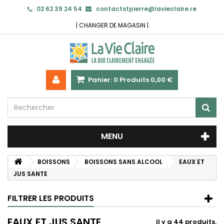
02 62 39 24 54
contactstpierre@lavieclaire.re
|
CHANGER DE MAGASIN
|
Panier:
0
Produits
0,00 €
MENU
BOISSONS
BOISSONS SANS ALCOOL
EAUX ET
JUS SANTE
FILTRER LES PRODUITS
EAUX ET JUS SANTE
Il y a 44 produits.