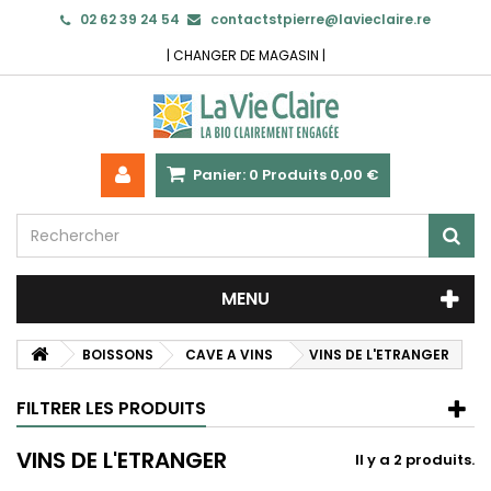
02 62 39 24 54
contactstpierre@lavieclaire.re
|
CHANGER DE MAGASIN
|
Panier:
0
Produits
0,00 €
MENU
BOISSONS
CAVE A VINS
VINS DE L'ETRANGER
FILTRER LES PRODUITS
VINS DE L'ETRANGER
Il y a 2 produits.