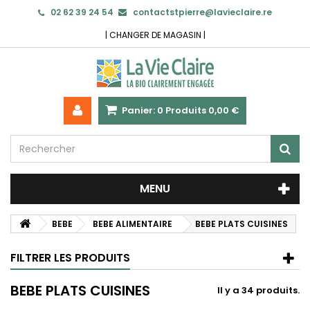
02 62 39 24 54
contactstpierre@lavieclaire.re
|
CHANGER DE MAGASIN
|
Panier:
0
Produits
0,00 €
MENU
BEBE
BEBE ALIMENTAIRE
BEBE PLATS CUISINES
FILTRER LES PRODUITS
BEBE PLATS CUISINES
Il y a 34 produits.