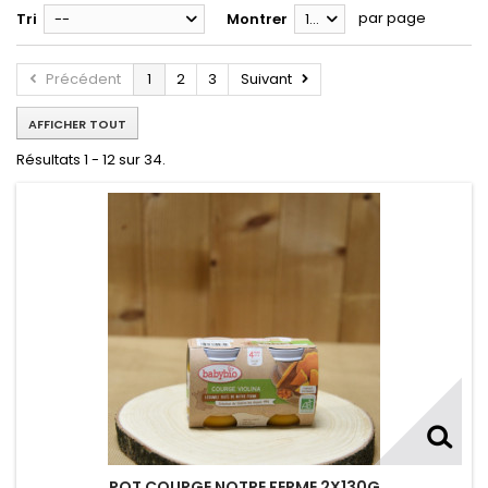
par page
Tri
--
Montrer
12
Précédent
1
2
3
Suivant
AFFICHER TOUT
Résultats 1 - 12 sur 34.
POT COURGE NOTRE FERME 2X130G