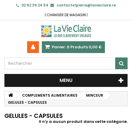
02 62 39 24 54
contactstpierre@lavieclaire.re
|
CHANGER DE MAGASIN
|
Panier:
0
Produits
0,00 €
MENU
COMPLEMENTS ALIMENTAIRES
MINCEUR
GELULES - CAPSULES
GELULES - CAPSULES
Il n'y a aucun produit dans cette catégorie.