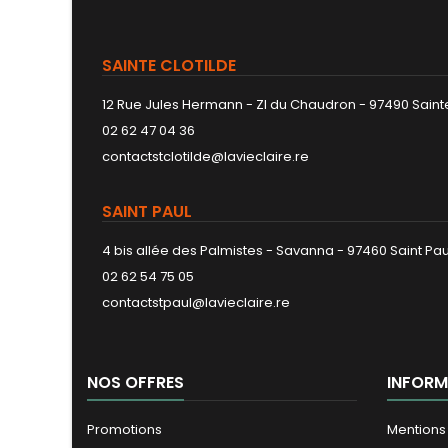
SAINTE CLOTILDE
12 Rue Jules Hermann - ZI du Chaudron - 97490 Sainte
02 62 47 04 36
contactstclotilde@lavieclaire.re
SAINT PAUL
4 bis allée des Palmistes - Savanna - 97460 Saint Pau
02 62 54 75 05
contactstpaul@lavieclaire.re
NOS OFFRES
INFORM
Promotions
Mentions