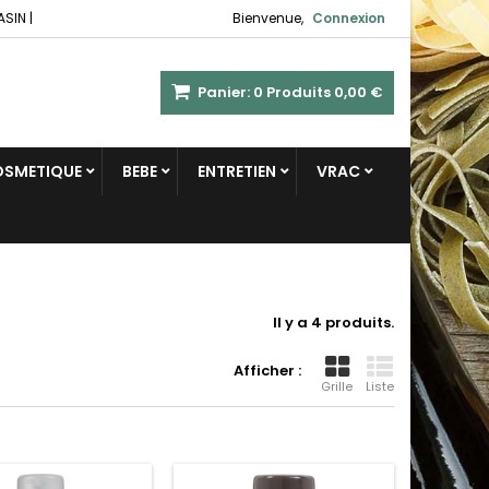
ASIN
|
Bienvenue,
Connexion
Panier:
0
Produits
0,00 €
COSMETIQUE
BEBE
ENTRETIEN
VRAC
Il y a 4 produits.
Afficher :
Grille
Liste