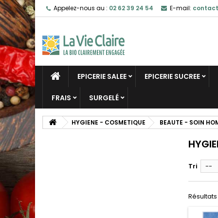
Appelez-nous au :
02 62 39 24 54
E-mail:
contact
EPICERIE SALEE
EPICERIE SUCREE
FRAIS
SURGELÉ
HYGIENE - COSMETIQUE
BEAUTE - SOIN H
HYGI
Tri
--
Résultats 