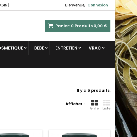
ASIN
|
Bienvenue,
Connexion
Panier:
0
Produits
0,00 €
COSMETIQUE
BEBE
ENTRETIEN
VRAC
Il y a 5 produits.
Afficher :
Grille
Liste