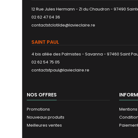
12 Rue Jules Hermann - ZI du Chaudron - 97490 Sainte
02 62 47 04 36
contactstclotilde@lavieclaire.re
SAINT PAUL
4 bis allée des Palmistes - Savanna - 97460 Saint Pau
02 62 54 75 05
contactstpaul@lavieclaire.re
NOS OFFRES
INFORM
Promotions
Mentions
Nouveaux produits
Conditio
Meilleures ventes
Paiement