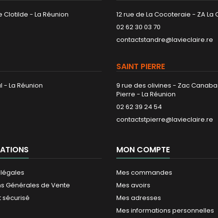
 Clotilde - La Réunion
12 rue de La Cocoteraie - ZA La
02 62 30 03 70
contactstandre@lavieclaire.re
SAINT PIERRE
l - La Réunion
9 rue des olivines - Zac Canaba
Pierre - La Réunion
02 62 39 24 54
contactstpierre@lavieclaire.re
ATIONS
MON COMPTE
 légales
Mes commandes
ns Générales de Vente
Mes avoirs
 sécurisé
Mes adresses
Mes informations personnelles