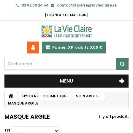
02 62 39 24 54
contactstpierre@lavieclaire.re
|
CHANGER DE MAGASIN
|
Panier:
0
Produits
0,00 €
MENU
HYGIENE - COSMETIQUE
SOIN ARGILE
MASQUE ARGILE
MASQUE ARGILE
Il y a 1 produit.
Tri