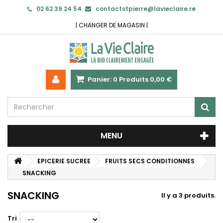
02 62 39 24 54
contactstpierre@lavieclaire.re
|
CHANGER DE MAGASIN
|
Panier:
0
Produits
0,00 €
MENU
EPICERIE SUCREE
FRUITS SECS CONDITIONNES
SNACKING
SNACKING
Il y a 3 produits.
Tri