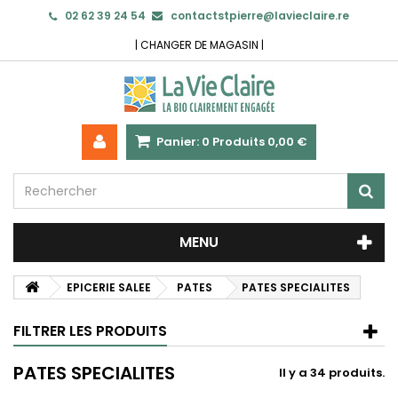
02 62 39 24 54
contactstpierre@lavieclaire.re
|
CHANGER DE MAGASIN
|
Panier:
0
Produits
0,00 €
MENU
EPICERIE SALEE
PATES
PATES SPECIALITES
FILTRER LES PRODUITS
PATES SPECIALITES
Il y a 34 produits.