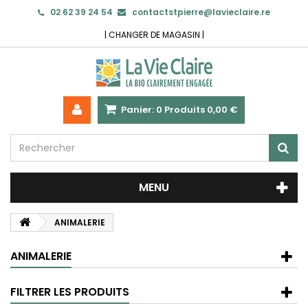
02 62 39 24 54
contactstpierre@lavieclaire.re
|
CHANGER DE MAGASIN
|
Panier:
0
Produits
0,00 €
MENU
ANIMALERIE
ANIMALERIE
FILTRER LES PRODUITS