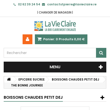
02 62 39 24 54
contactstpierre@lavieclaire.re
|
CHANGER DE MAGASIN
|
Panier:
0
Produits
0,00 €
MENU
EPICERIE SUCREE
BOISSONS CHAUDES PETIT DEJ
THE BONNE JOURNEE
BOISSONS CHAUDES PETIT DEJ