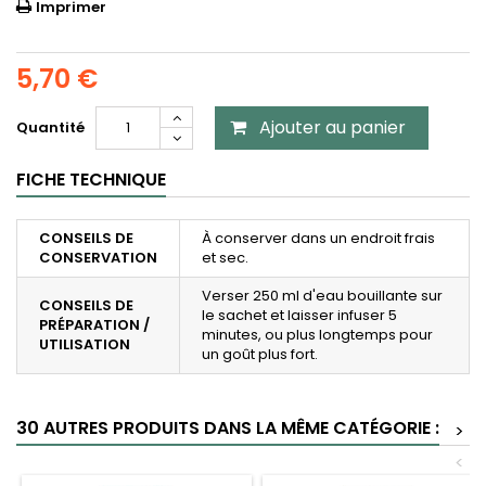
Imprimer
5,70 €
Ajouter au panier
Quantité
FICHE TECHNIQUE
CONSEILS DE
À conserver dans un endroit frais
CONSERVATION
et sec.
Verser 250 ml d'eau bouillante sur
CONSEILS DE
le sachet et laisser infuser 5
PRÉPARATION /
minutes, ou plus longtemps pour
UTILISATION
un goût plus fort.
30 AUTRES PRODUITS DANS LA MÊME CATÉGORIE :
>
<