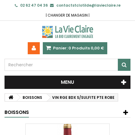
02 62 47 04 36
contactstclotilde@lavieclaire.re
|
CHANGER DE MAGASIN
|
Panier:
0
Produits
0,00 €
MENU
BOISSONS
VIN RGE BDX S/SULFITE PTE ROBE
BOISSONS