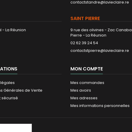
contactstandre@lavieclaire.re
SAINT PIERRE
l - La Réunion
9 rue des olivines - Zac Canaba
Pierre - La Réunion
02 62 39 24 54
contactstpierre@lavieclaire.re
ATIONS
MON COMPTE
 légales
Mes commandes
ns Générales de Vente
Mes avoirs
 sécurisé
Mes adresses
Mes informations personnelles