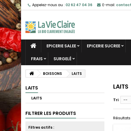
Appelez-nous au :
02 62 47 04 36
E-mail:
contact
EPICERIE SALEE
EPICERIE SUCREE
FRAIS
SURGELÉ
BOISSONS
LAITS
LAITS
LAITS
LAITS
Tri
--
FILTRER LES PRODUITS
Résultats 1
Filtres actifs :