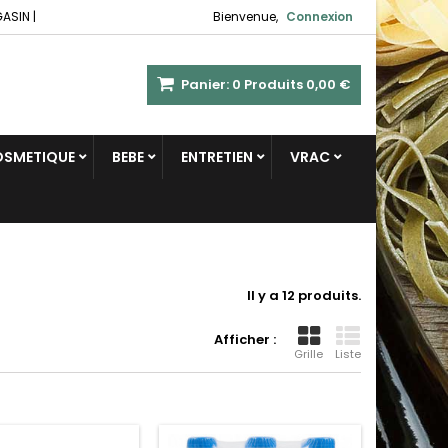
GASIN
|
Bienvenue,
Connexion
Panier:
0
Produits
0,00 €
COSMETIQUE
BEBE
ENTRETIEN
VRAC
Il y a 12 produits.
Afficher :
Grille
Liste