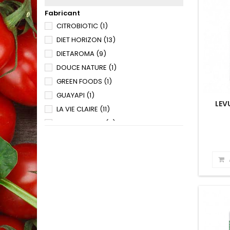
Fabricant
CITROBIOTIC
(1)
DIET HORIZON
(13)
DIETAROMA
(9)
DOUCE NATURE
(1)
GREEN FOODS
(1)
GUAYAPI
(1)
LEV
LA VIE CLAIRE
(11)
LES BIO FRERES
(5)
MGD
(1)
ORTIS
(1)
SFB
(1)
SUPER DIET
(3)
TERRE INCONNUE
(1)
VITALL +
(24)
YVES PONROY
(1)