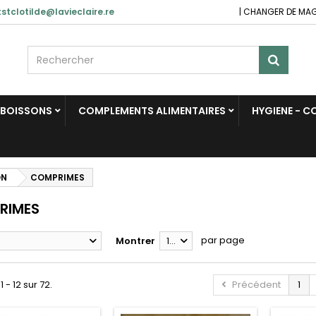
stclotilde@lavieclaire.re
|
CHANGER DE MA
BOISSONS
COMPLEMENTS ALIMENTAIRES
HYGIENE - 
ON
COMPRIMES
RIMES
par page
Montrer
12
1 - 12 sur 72.
Précédent
1