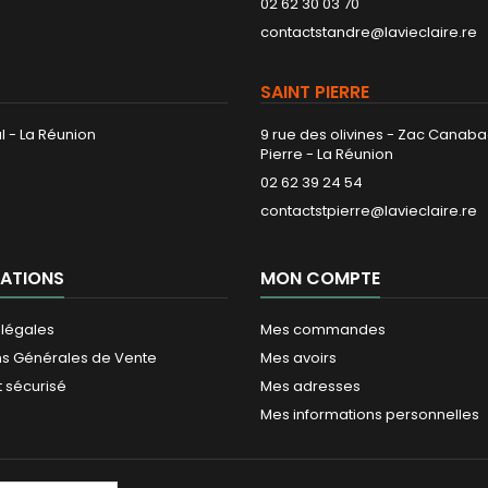
02 62 30 03 70
contactstandre@lavieclaire.re
SAINT PIERRE
l - La Réunion
9 rue des olivines - Zac Canaba
Pierre - La Réunion
02 62 39 24 54
contactstpierre@lavieclaire.re
ATIONS
MON COMPTE
 légales
Mes commandes
ns Générales de Vente
Mes avoirs
 sécurisé
Mes adresses
Mes informations personnelles