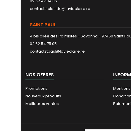
02 62 47 04 36
contactstclotilde@lavieclaire.re
SAINT PAUL
4 bis allée des Palmistes - Savanna - 97460 Saint Pau
02 62 54 75 05
contactstpaul@lavieclaire.re
NOS OFFRES
INFORM
Promotions
Mentions
Nouveaux produits
Conditio
Meilleures ventes
Paiement