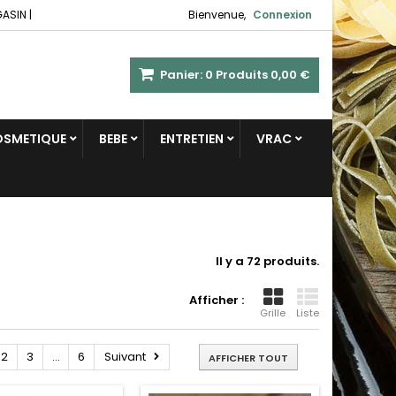
GASIN
|
Bienvenue,
Connexion
Panier:
0
Produits
0,00 €
COSMETIQUE
BEBE
ENTRETIEN
VRAC
Il y a 72 produits.
Afficher :
Grille
Liste
2
3
...
6
Suivant
AFFICHER TOUT