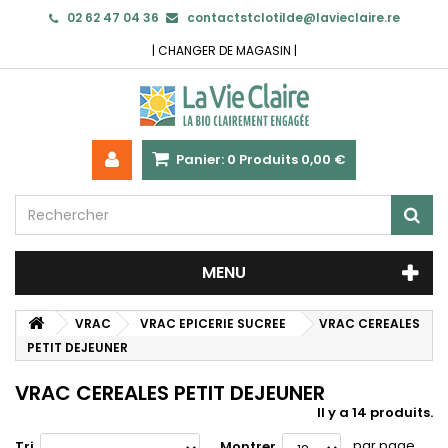
02 62 47 04 36
contactstclotilde@lavieclaire.re
|
CHANGER DE MAGASIN
|
Panier:
0
Produits
0,00 €
MENU
VRAC
VRAC EPICERIE SUCREE
VRAC CEREALES
PETIT DEJEUNER
VRAC CEREALES PETIT DEJEUNER
Il y a 14 produits.
par page
Tri
Montrer