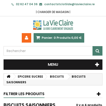
02 62 47 04 36
contactstclotilde@lavieclaire.re
|
CHANGER DE MAGASIN
|
Panier:
0
Produits
0,00 €
MENU
EPICERIE SUCREE
BISCUITS
BISCUITS
SAISONNIERS
FILTRER LES PRODUITS
BISCUITS SAISONNIERS
Il y a 4 produits.