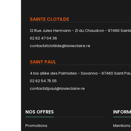
SAINTE CLOTILDE
12 Rue Jules Hermann - ZI du Chaudron - 97490 Sainte
02 62 47 04 36
contactstclotilde@lavieclaire.re
SAINT PAUL
4 bis allée des Palmistes - Savanna - 97460 Saint Pau
02 62 54 75 05
contactstpaul@lavieclaire.re
NOS OFFRES
INFORM
Promotions
Mentions