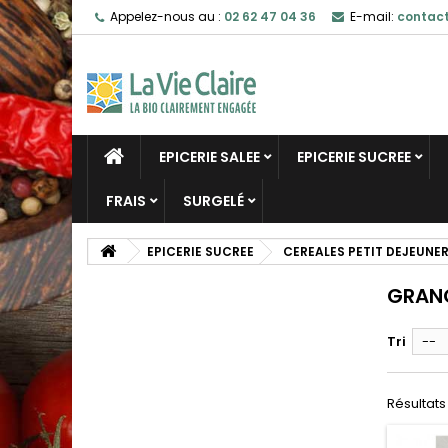
Appelez-nous au :
02 62 47 04 36
E-mail:
contact
EPICERIE SALEE
EPICERIE SUCREE
FRAIS
SURGELÉ
EPICERIE SUCREE
CEREALES PETIT DEJEUNE
GRAN
Tri
--
Résultats 