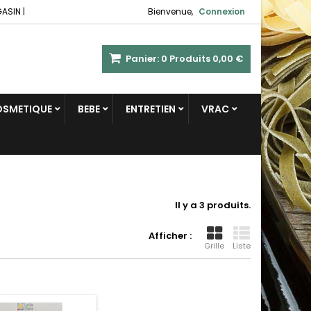
GASIN
|
Bienvenue,
Connexion
Panier:
0
Produits
0,00 €
COSMETIQUE
BEBE
ENTRETIEN
VRAC
Il y a 3 produits.
Afficher :
Grille
Liste